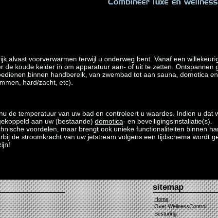
jk alvast voorverwarmen terwijl u onderweg bent. Vanaf een willekeur
er de koude kelder in om apparatuur aan- of uit te zetten. Ontspannen
edienen binnen handbereik, van zwembad tot aan sauna, domotica en beve
dimmen, hard/zacht, etc).
nu de temperatuur van uw bad en controleert u waardes. Indien u dat w
 gekoppeld aan uw (bestaande)
domotica
- en beveiligingsinstallatie(s).
echnische voordelen, maar brengt ook unieke functionaliteiten binnen ha
ij de stroomkracht van uw jetstream volgens een tijdschema wordt ge
ijn!
sitemap
Home
Over WellnessControl
Besturing