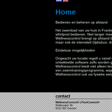
Home
Bedienen en beheren op afstand
Het zwembad van uw huis in Frankri
whirlpool bedienen. Niet langer me
Wellnesscontrol brengt op afstand b
maar ook de intensiteit (tijdsduur, 
Eindeloze mogelijkheden
Ongeacht uw locatie regelt u vanaf 
ontwikkelde software zelfs worden
Wellnesscontrol biedt niet alleen t
een zwemtrainingsprogramma, waarb
Wellnesscontrol ook uw fysieke welz
contact
WellnessControl® | PoolControl®
Wolfswater 9h
5421 WZ Gemert