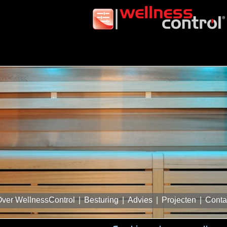
ver WellnessControl
|
Besturing
|
Advies
|
Projecten
|
Conta